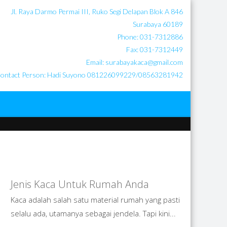
Jl. Raya Darmo Permai III, Ruko Segi Delapan Blok A 846
Surabaya 60189
Phone: 031-7312886
Fax: 031-7312449
Email: surabayakaca@gmail.com
ontact Person: Hadi Suyono 081226099229/08563281942
ION
PTIONS FOR
Jenis Kaca Untuk Rumah Anda
Kaca adalah salah satu material rumah yang pasti
SS AND SEE
selalu ada, utamanya sebagai jendela. Tapi kini...