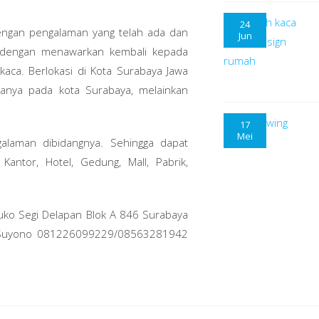
24
dengan pengalaman yang telah ada dan
Jun
 dengan menawarkan kembali kepada
aca. Berlokasi di Kota Surabaya Jawa
hanya pada kota Surabaya, melainkan
17
Mei
galaman dibidangnya. Sehingga dapat
ntor, Hotel, Gedung, Mall, Pabrik,
 Ruko Segi Delapan Blok A 846 Surabaya
i Suyono 081226099229/08563281942