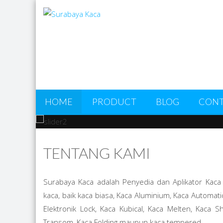
HOME
PRODUCT
BLOG
CONT
EA
TENTANG KAMI
A FREE TH
Surabaya Kaca adalah Penyedia dan Aplikator Kac
kaca, baik kaca biasa, Kaca Aluminium, Kaca Automat
CUSTOMIZA
Elektronik Lock, Kaca Kubical, Kaca Melten, Kaca S
Transom, Kaca Folding maupun kaca tempered.