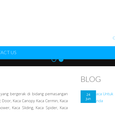
C
ACT US
SY CUSTOMIZAT
BLOG
EME WITH POWERFUL THEME O
a yang bergerak di bidang pemasangan
24
Jun
ic Door, Kaca Canopy Kaca Cermin, Kaca
TION. STYLE YOUR WORDPRE
hower, Kaca Sliding, Kaca Spider, Kaca
CHANGES LIVE!