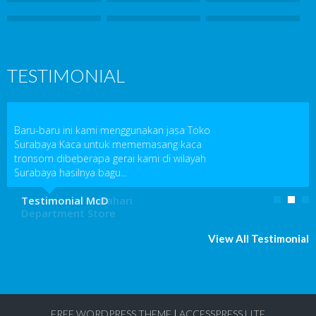
TESTIMONIAL
Biasanya kaca cerminya yang kami gunakan
Baru-baru ini kami menggunakan jasa Toko
sebagai etalase produk mudah sekali
Surabaya Kaca untuk mememasang kaca
kusam dan agak sulit di bersikan. Produk
tronsom dibeberapa gerai kami di wilayah
kaca dari Surabaya kac...
Surabaya hasilnya bagu...
Testimonial Matahari
Testimonial McD
Department Store
View All Testimonial
FREE WORDPRESS THEME
|
ACCESSPRESS LITE