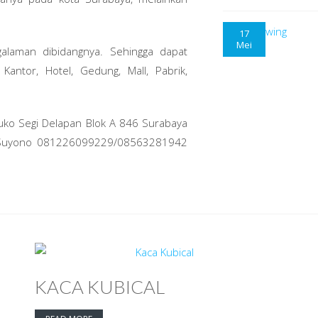
17
Mei
galaman dibidangnya. Sehingga dapat
ntor, Hotel, Gedung, Mall, Pabrik,
 Ruko Segi Delapan Blok A 846 Surabaya
i Suyono 081226099229/08563281942
KACA KUBICAL