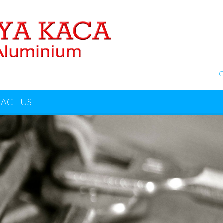
C
ACT US
ACCESSPRESS LIT
IVE, MULTI-PURPOSE, BUSIN
FECT FOR ANY BUSINESS ON 