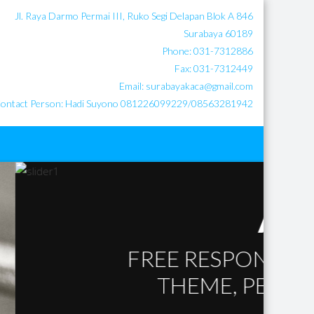
Jl. Raya Darmo Permai III, Ruko Segi Delapan Blok A 846
Surabaya 60189
Phone: 031-7312886
Fax: 031-7312449
Email: surabayakaca@gmail.com
ontact Person: Hadi Suyono 081226099229/08563281942
E
ESS WORDPRESS
ANY DEVICE.