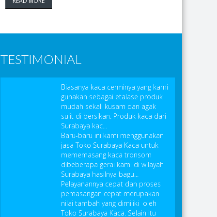
READ MORE
TESTIMONIAL
Biasanya kaca cerminya yang kami
gunakan sebagai etalase produk
mudah sekali kusam dan agak
sulit di bersikan. Produk kaca dari
Surabaya kac...
Baru-baru ini kami menggunakan
jasa Toko Surabaya Kaca untuk
mememasang kaca tronsom
dibeberapa gerai kami di wilayah
Surabaya hasilnya bagu...
Pelayanannya cepat dan proses
pemasangan cepat merupakan
nilai tambah yang dimiliki oleh
Toko Surabaya Kaca. Selain itu