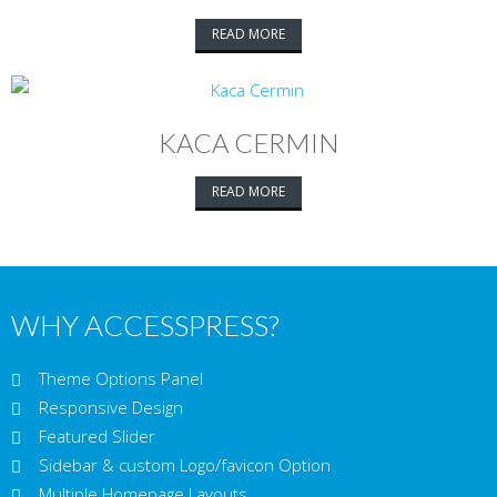
READ MORE
KACA CERMIN
READ MORE
WHY ACCESSPRESS?
Theme Options Panel
Responsive Design
Featured Slider
Sidebar & custom Logo/favicon Option
Multiple Homepage Layouts