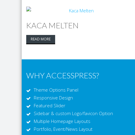
KACA MELTEN
READ MORE
WHY ACCESSPRESS?
Theme Options Panel
Responsive Design
Featured Slider
Sidebar & custom Logo/favicon Option
Multiple Homepage Layouts
Portfolio, Event/News Layout