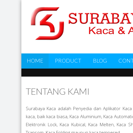
HOME
PRODUCT
BLOG
CONT
TENTANG KAMI
FREE RESPON
Surabaya Kaca adalah Penyedia dan Aplikator Kac
kaca, baik kaca biasa, Kaca Aluminium, Kaca Automat
THEME, PE
Elektronik Lock, Kaca Kubical, Kaca Melten, Kaca S
Transom, Kaca Folding maupun kaca tempered.