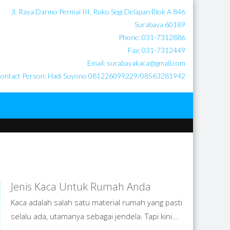
Jl. Raya Darmo Permai III, Ruko Segi Delapan Blok A 846
Surabaya 60189
Phone: 031-7312886
Fax: 031-7312449
Email: surabayakaca@gmail.com
ontact Person: Hadi Suyono 081226099229/08563281942
TE
ESS WORDPRESS
Jenis Kaca Untuk Rumah Anda
Kaca adalah salah satu material rumah yang pasti
ANY DEVICE.
selalu ada, utamanya sebagai jendela. Tapi kini...