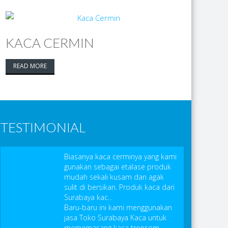
KACA CERMIN
READ MORE
TESTIMONIAL
Biasanya kaca cerminya yang kami
gunakan sebagai etalase produk
mudah sekali kusam dan agak
sulit di bersikan. Produk kaca dari
Surabaya kac...
Baru-baru ini kami menggunakan
jasa Toko Surabaya Kaca untuk
mememasang kaca tronsom