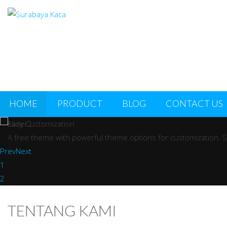
HOME
PRODUCT
BLOG
CONTACT US
Easy Customization
A free theme with powerful theme options for customization. S
Prev
Next
1
2
TENTANG KAMI