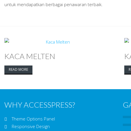
untuk mendapatkan berbagai penawaran terbaik.
KACA MELTEN
K
READ MORE
R
WHY ACCESSPRESS?
G
Theme Options Panel
Responsive Design