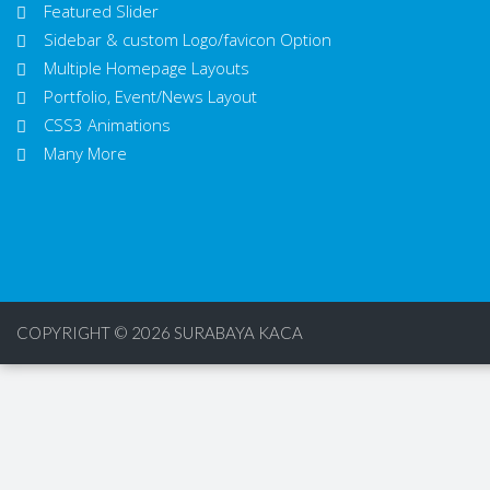
Featured Slider
Sidebar & custom Logo/favicon Option
Multiple Homepage Layouts
Portfolio, Event/News Layout
CSS3 Animations
Many More
COPYRIGHT © 2026
SURABAYA KACA