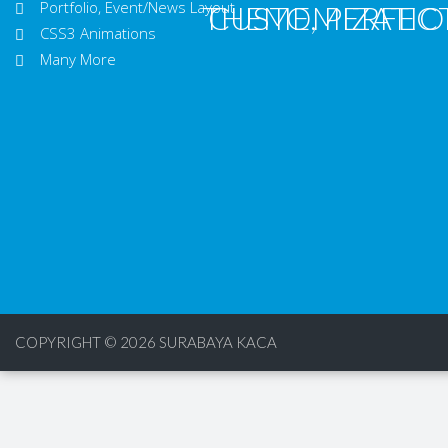
Portfolio, Event/News Layout
THEME, PERFECT
CUSTOMIZATION
CSS3 Animations
Many More
COPYRIGHT © 2026
SURABAYA KACA